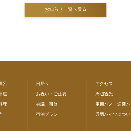
お知らせ一覧へ戻る
風呂
日帰り
アクセス
部屋
お祝い・ご法要
周辺観光
料理
会議・研修
定期バス・送迎バ
内
宿泊プラン
呉羽ハイツについ