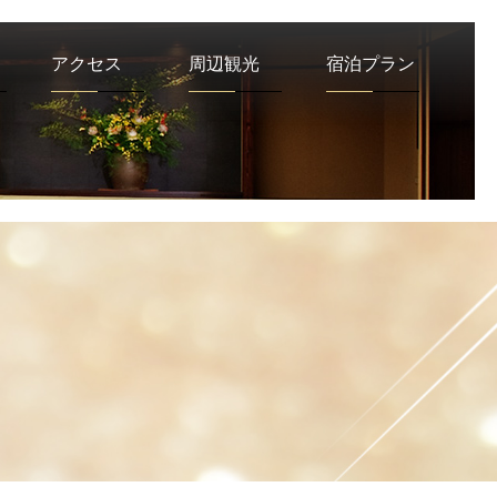
アクセス
周辺観光
宿泊プラン
周辺観光
アクセス
て
呉
羽
ハ
イ
ツ
に
つ
い
館内