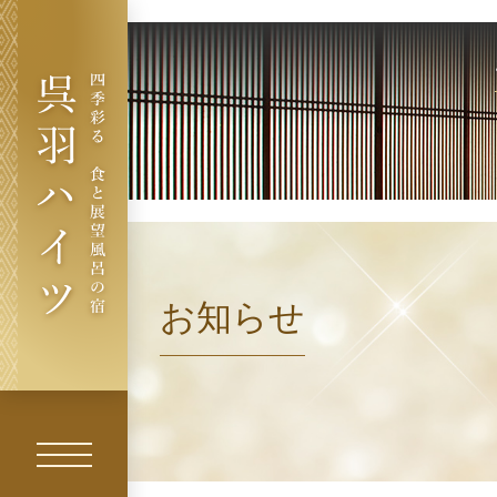
お
祝
い
・
ご
法
呉羽ハイツ - 四
季彩る 食と展
望風呂の宿
お知らせ