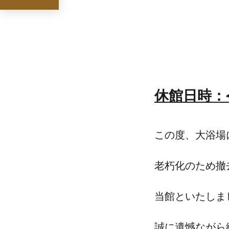
休館日時：令
この度、大浴場
老朽化のため撤
当館といたしま
誠に遺憾ながら