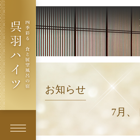
お
祝
い
・
ご
法
呉羽ハイツ - 四
季彩る 食と展
望風呂の宿
お知らせ
7月