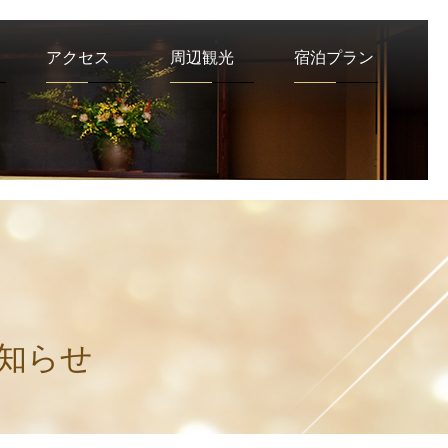
アクセス
周辺観光
宿泊プラン
周辺観光
アクセス
て
呉
羽
ハ
イ
ツ
に
つ
い
館内
知らせ