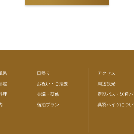
風呂
日帰り
アクセス
部屋
お祝い・ご法要
周辺観光
料理
会議・研修
定期バス・送迎バ
内
宿泊プラン
呉羽ハイツについ