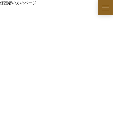
保護者の方のページ
周辺観光
館内
日帰り
会議・研修
お祝い・ご法要
宿泊プラン